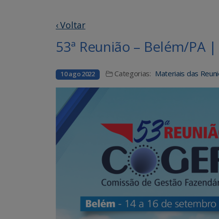
‹ Voltar
53ª Reunião – Belém/PA |
Categorias:
Materiais das Reun
10 ago 2022