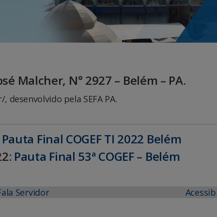
José Malcher, N° 2927 – Belém – PA.
r/
, desenvolvido pela SEFA PA.
:
Pauta Final COGEF TI 2022 Belém
22:
Pauta Final 53ª COGEF – Belém
Fala Servidor
Acessib