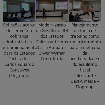
Reflexões acerca
Modernização
Planejamento
do seminário
da Gestão de RH
da força de
cobrança
dos Estados
trabalho como
administrativa –
Palestrante: Ana
um instrumento
encaminhamentos
Carla Abraão –
para a melhoria
para os Estados
Oliver Wyman
da
Facilitador:
Consultoria
produtividade e
Carlos Eduardo
do equilíbrio
Gonçalves
fiscal
(Elogroup)
Palestrante:
Davi Almeida –
Elogroup