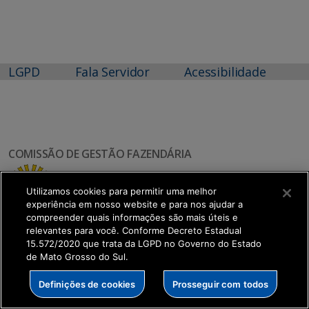
LGPD
Fala Servidor
Acessibilidade
COMISSÃO DE GESTÃO FAZENDÁRIA
Utilizamos cookies para permitir uma melhor
experiência em nosso website e para nos ajudar a
compreender quais informações são mais úteis e
relevantes para você. Conforme Decreto Estadual
15.572/2020 que trata da LGPD no Governo do Estado
de Mato Grosso do Sul.
SETDIG | Secretaria-Executiva de Transformação
Definições de cookies
Prosseguir com todos
Digital