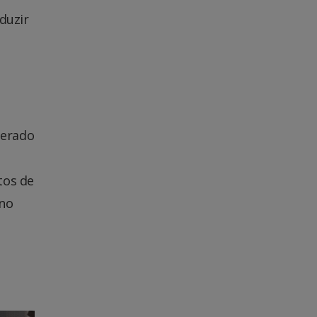
duzir
perado
tos de
 no