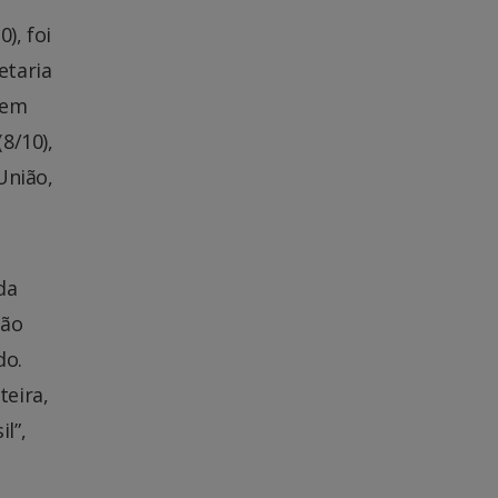
), foi
etaria
, em
8/10),
União,
da
ção
do.
teira,
l”,