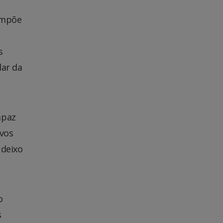
 impõe
s
lar da
apaz
ivos
 deixo
o
s