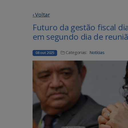
‹ Voltar
Futuro da gestão fiscal di
em segundo dia de reuni
Categorias:
Notícias
08 out 2025