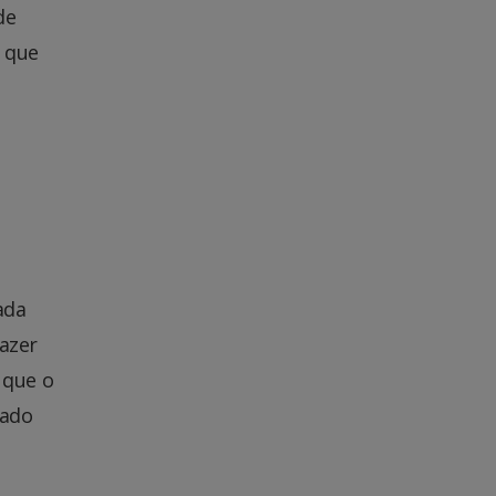
de
, que
ada
fazer
 que o
rado