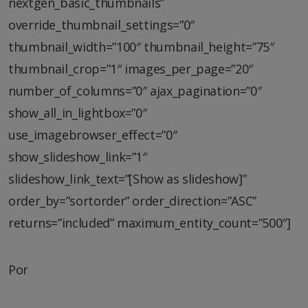
nextgen_basic_thumbnails”
override_thumbnail_settings=”0″
thumbnail_width=”100″ thumbnail_height=”75″
thumbnail_crop=”1″ images_per_page=”20″
number_of_columns=”0″ ajax_pagination=”0″
show_all_in_lightbox=”0″
use_imagebrowser_effect=”0″
show_slideshow_link=”1″
slideshow_link_text=”[Show as slideshow]”
order_by=”sortorder” order_direction=”ASC”
returns=”included” maximum_entity_count=”500″]
Por