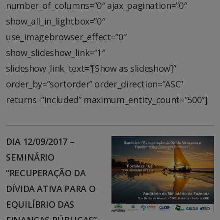
number_of_columns=”0″ ajax_pagination=”0″
show_all_in_lightbox=”0″
use_imagebrowser_effect=”0″
show_slideshow_link=”1″
slideshow_link_text=”[Show as slideshow]”
order_by=”sortorder” order_direction=”ASC”
returns=”included” maximum_entity_count=”500″]
DIA 12/09/2017 –
SEMINÁRIO
“RECUPERAÇÃO DA
DÍVIDA ATIVA PARA O
EQUILÍBRIO DAS
FINANÇAS PÚBLICAS”