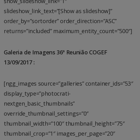
show_slideshow_link=”1″
slideshow_link_text=”[Show as slideshow]”
order_by=”sortorder” order_direction=”ASC”
returns=”included” maximum_entity_count=”500″]
Galeria de Imagens 36ª Reunião COGEF
13/09/2017 :
[ngg_images source=”galleries” container_ids=”53″
display_type=”photocrati-
nextgen_basic_thumbnails”
override_thumbnail_settings=”0″
thumbnail_width=”100″ thumbnail_height=”75″
thumbnail_crop=”1″ images_per_page=”20″