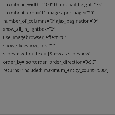
thumbnail_width=”100″ thumbnail_height=”75″
thumbnail_crop=”1″ images_per_page=”20″
number_of_columns=”0″ ajax_pagination=”0″
show_all_in_lightbox=”0″
use_imagebrowser_effect=”0″
show_slideshow_link=”1″
slideshow_link_text=”[Show as slideshow]”
order_by=”sortorder” order_direction=”ASC”
returns=”included” maximum_entity_count=”500″]