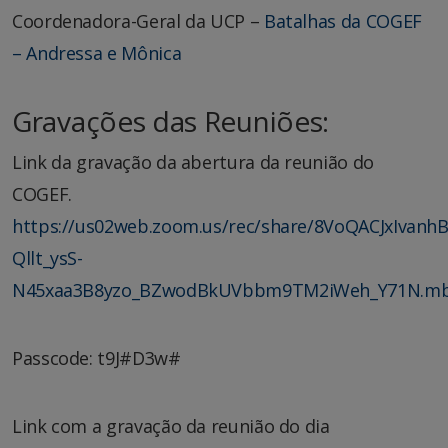
Coordenadora-Geral da UCP –
Batalhas da COGEF
– Andressa e Mônica
Gravações das Reuniões
:
Link da gravação da abertura da reunião do
COGEF.
https://us02web.zoom.us/rec/share/8VoQACJxIvanhB
Qllt_ysS-
N45xaa3B8yzo_BZwodBkUVbbm9TM2iWeh_Y71N.mb
Passcode: t9J#D3w#
Link com a gravação da reunião do dia