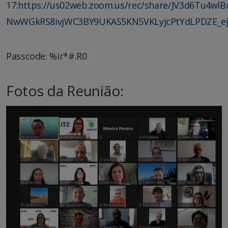
17:
https://us02web.zoom.us/rec/share/JV3d6Tu4wlB
NwWGkRS8ivjWC3BY9UKAS5KN5VKLyjcPtYdLPDZE_ej
Passcode: %ir*#.R0
Fotos da Reuniã
o: