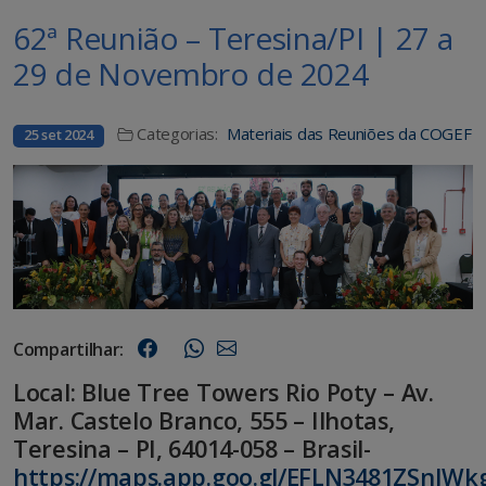
62ª Reunião – Teresina/PI | 27 a
29 de Novembro de 2024
Categorias:
Materiais das Reuniões da COGEF
25 set 2024
Compartilhar:
Local: Blue Tree Towers Rio Poty
– Av.
Mar. Castelo Branco, 555 – Ilhotas,
Teresina – PI, 64014-058 – Brasil-
https://maps.app.goo.gl/EFLN3481ZSnJWk