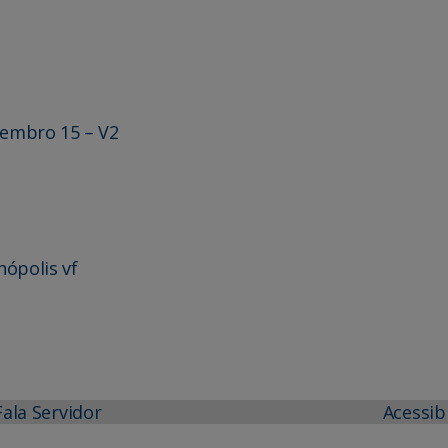
tembro 15 – V2
nópolis vf
Fala Servidor
Acessib